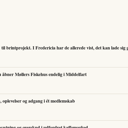
til brintprojekt. I Fredericia har de allerede vist, det kan lade sig 
u åbner Møllers Fiskehus endelig i Middelfart
 oplevelser og adgang i ét medlemskab
sætning og overskud i udfordret kaffemarked