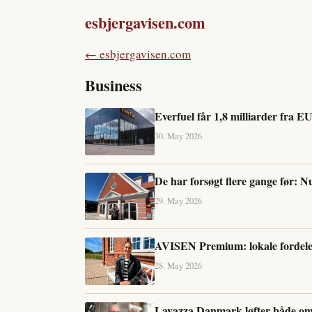
esbjergavisen.com
← esbjergavisen.com
Business
Everfuel får 1,8 milliarder fra EU 
30. May 2026
De har forsøgt flere gange før: N
29. May 2026
AVISEN Premium: lokale fordele,
28. May 2026
Lavazza Danmark løfter både om