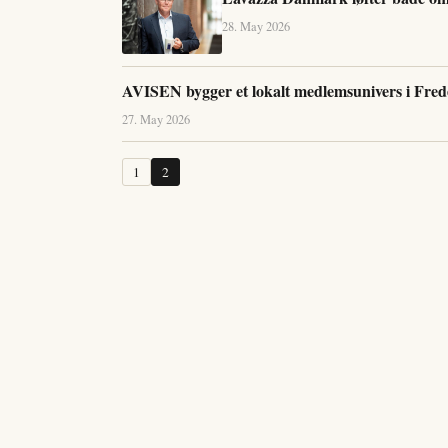
28. May 2026
AVISEN bygger et lokalt medlemsunivers i Frede
27. May 2026
1
2