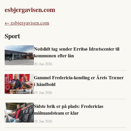
esbjergavisen.com
← esbjergavisen.com
Sport
Nedslidt tag sender Erritsø Idrætscenter til
kommunen efter lån
20. Jun 2026
Gammel Fredericia-kending er Årets Træner
i håndbold
19. Jun 2026
Sidste brik er på plads: Fredericias
målmandsteam er klar
19. Jun 2026