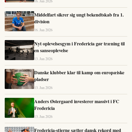
16. Jun 2026
Middelfart sikrer sig ungt bekendtskab fra 1.
division
16. Jun 2026
Nyt oplevelsesgym i Fredericia gør træning til
en sanseoplevelse
13. Jun 2026
Danske klubber klar til kamp om europæiske
pladser
13. Jun 2026
Anders Østergaard investerer massivt i FC
Fredericia
13. Jun 2026
Fredericia-stjerne sætter dansk rekord med