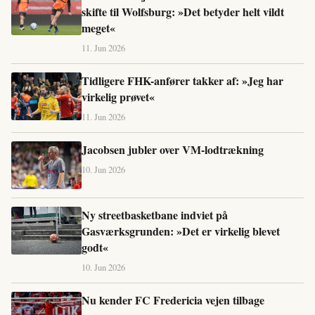
skifte til Wolfsburg: »Det betyder helt vildt
meget«
11. Jun 2026
Tidligere FHK-anfører takker af: »Jeg har
virkelig prøvet«
11. Jun 2026
Jacobsen jubler over VM-lodtrækning
10. Jun 2026
Ny streetbasketbane indviet på
Gasværksgrunden: »Det er virkelig blevet
godt«
10. Jun 2026
Nu kender FC Fredericia vejen tilbage