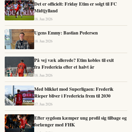
Det er officielt: Friday Etim er solgt til FC
Midtjylland
18. Jun 2026
Ugens Emmy: Bastian Pedersen
18. Jun 2026
På vej væk allerede? Etim kobles til exit
fra Fredericia efter et halvt år
18. Jun 2026
Med blikket mod Superligaen: Frederik
Rieper bliver i Fredericia frem til 2030
17. Jun 2026
Efter sygdom kæmper ung profil sig tilbage og
forlænger med FHK