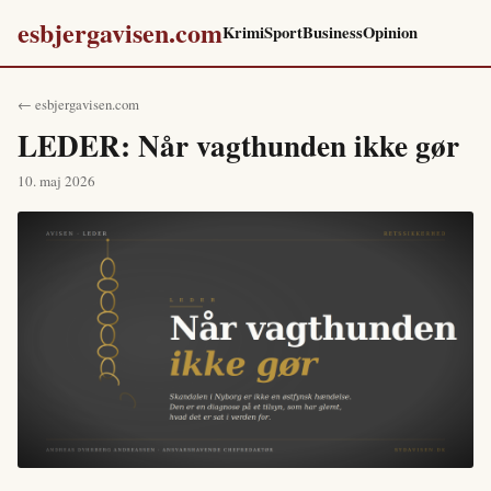
esbjergavisen.com
Krimi
Sport
Business
Opinion
← esbjergavisen.com
LEDER: Når vagthunden ikke gør
10. maj 2026