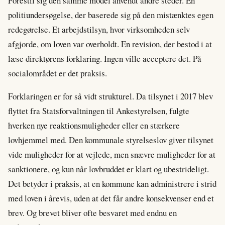
Forestil sig den samme model anvendt andre steder. En
politiundersøgelse, der baserede sig på den mistænktes egen
redegørelse. Et arbejdstilsyn, hvor virksomheden selv
afgjorde, om loven var overholdt. En revision, der bestod i at
læse direktørens forklaring. Ingen ville acceptere det. På
socialområdet er det praksis.
Forklaringen er for så vidt strukturel. Da tilsynet i 2017 blev
flyttet fra Statsforvaltningen til Ankestyrelsen, fulgte
hverken nye reaktionsmuligheder eller en stærkere
lovhjemmel med. Den kommunale styrelseslov giver tilsynet
vide muligheder for at vejlede, men snævre muligheder for at
sanktionere, og kun når lovbruddet er klart og ubestrideligt.
Det betyder i praksis, at en kommune kan administrere i strid
med loven i årevis, uden at det får andre konsekvenser end et
brev. Og brevet bliver ofte besvaret med endnu en