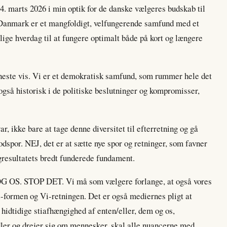
24. marts 2026 i min optik for de danske vælgeres budskab til
t Danmark er et mangfoldigt, velfungerende samfund med et
ige hverdag til at fungere optimalt både på kort og længere
fineste vis. Vi er et demokratisk samfund, som rummer hele det
også historisk i de politiske beslutninger og kompromisser,
ar, ikke bare at tage denne diversitet til efterretning og gå
odspor. NEJ, det er at sætte nye spor og retninger, som favner
gresultatets bredt funderede fundament.
G OS. STOP DET. Vi må som vælgere forlange, at også vores
Vi-formen og Vi-retningen. Det er også mediernes pligt at
 hidtidige stiafhængighed af enten/eller, dem og os,
ndler og drejer sig om mennesker, skal alle nuancerne med.