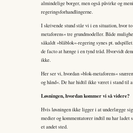
almindelige borger, men også påvirke og menin
regeringsforhandlingerne.
I skrivende stund står vi i en situation, hvor 
metaforens« tre grundmodeller. Både mulighed
såkaldt »blåblok«-regering synes pt. udspille
de facto at hænge i en tynd tråd. Hvorvidt denn
ikke.
Her ser vi, hvordan »blok-metaforens« snæren
og hånd«. De har hidtil ikke været i stand til
Løsningen, hvordan kommer vi så videre?
Hvis løsningen ikke ligger i at underlægge si
medier og kommentatorer indtil nu har ladet s
et andet sted.