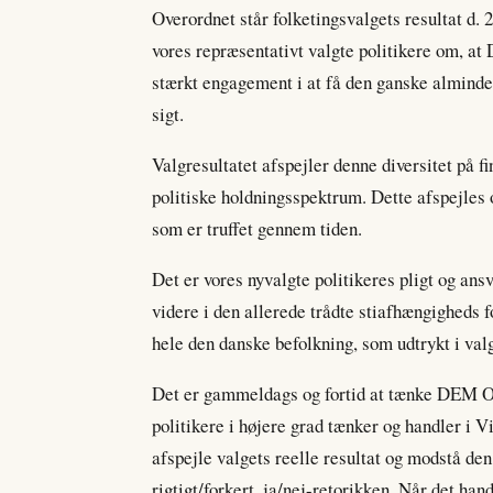
Overordnet står folketingsvalgets resultat d. 
vores repræsentativt valgte politikere om, a
stærkt engagement i at få den ganske almindel
sigt.
Valgresultatet afspejler denne diversitet på 
politiske holdningsspektrum. Dette afspejles 
som er truffet gennem tiden.
Det er vores nyvalgte politikeres pligt og ansv
videre i den allerede trådte stiafhængigheds f
hele den danske befolkning, som udtrykt i val
Det er gammeldags og fortid at tænke DEM O
politikere i højere grad tænker og handler i 
afspejle valgets reelle resultat og modstå den
rigtigt/forkert, ja/nej-retorikken. Når det ha