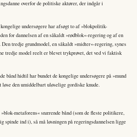
gsdanne overfor de politiske aktører, der indgår i
to kongelige undersøgere har afsøgt to af »blokpolitik-
en for dannelsen af en såkaldt »rødblok«-regering og af en
t. Den tredje grundmodel, en såkaldt »midter«-regering, synes
e tredje model reelt er blevet trykprøvet, det ved vi faktisk
de bånd hidtil har bundet de kongelige undersøgere på »mund
 at løse den umiddelbart uløselige gordiske knude.
g »blok-metaforens« snærende bånd (som de fleste politikere,
ig spinde ind i), så må løsningen på regeringsdannelsen ligge