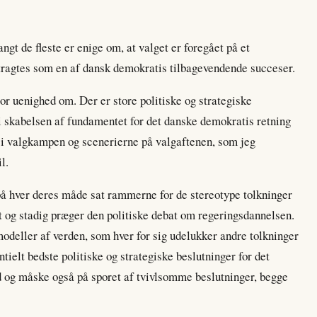
angt de fleste er enige om, at valget er foregået på et
tragtes som en af dansk demokratis tilbagevendende succeser.
or uenighed om. Der er store politiske og strategiske
r i skabelsen af fundamentet for det danske demokratis retning
et i valgkampen og scenerierne på valgaftenen, som jeg
l.
 på hver deres måde sat rammerne for de stereotype tolkninger
et og stadig præger den politiske debat om regeringsdannelsen.
modeller af verden, som hver for sig udelukker andre tolkninger
ntielt bedste politiske og strategiske beslutninger for det
 og måske også på sporet af tvivlsomme beslutninger, begge