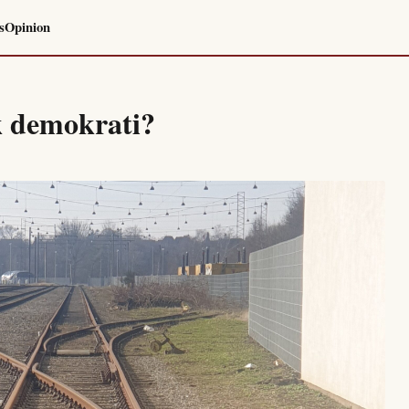
s
Opinion
sk demokrati?