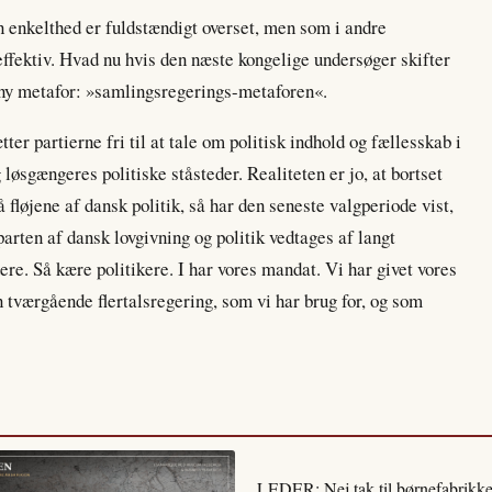
in enkelthed er fuldstændigt overset, men som i andre
fektiv. Hvad nu hvis den næste kongelige undersøger skifter
ny metafor: »samlingsregerings-metaforen«.
r partierne fri til at tale om politisk indhold og fællesskab i
 løsgængeres politiske ståsteder. Realiteten er jo, at bortset
 fløjene af dansk politik, så har den seneste valgperiode vist,
parten af dansk lovgivning og politik vedtages af langt
ere. Så kære politikere. I har vores mandat. Vi har givet vores
n tværgående flertalsregering, som vi har brug for, og som
LEDER: Nej tak til børnefabrikke