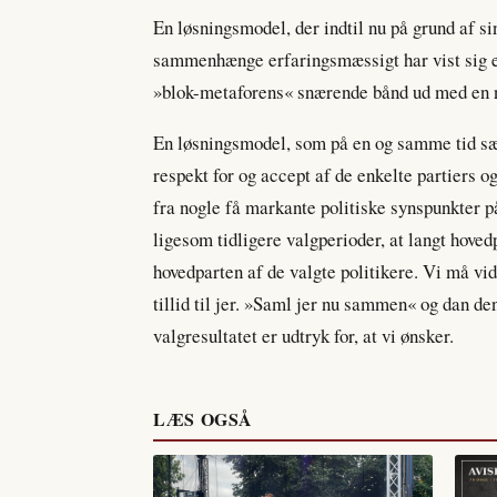
En løsningsmodel, der indtil nu på grund af s
sammenhænge erfaringsmæssigt har vist sig ef
»blok-metaforens« snærende bånd ud med en 
En løsningsmodel, som på en og samme tid sætte
respekt for og accept af de enkelte partiers og
fra nogle få markante politiske synspunkter på
ligesom tidligere valgperioder, at langt hoved
hovedparten af de valgte politikere. Vi må vid
tillid til jer. »Saml jer nu sammen« og dan de
valgresultatet er udtryk for, at vi ønsker.
LÆS OGSÅ