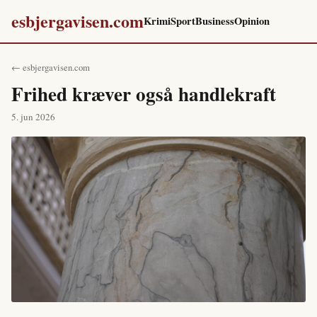
esbjergavisen.com
Krimi
Sport
Business
Opinion
← esbjergavisen.com
Frihed kræver også handlekraft
5. jun 2026