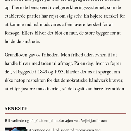
op. Fjern de benspænd i vælgererklæringssystemet, som de
etablerede partier har rejst om sig selv. En højere tærskel for
at komme ind må modsvares af en lavere tærskel for at
forsøge. Ellers bliver det blot en mur, de store bygger for at
holde de små ude.
Grundloven gav os friheden. Men frihed uden evnen til at
handle bliver med tiden til afmagt. På en dag, hvor vi fejrer
det, vi byggede i 1849 og 1953, klæder det os at spørge, om
ikke netop respekten for det demokratiske håndværk kræver,
at vi tør justere maskineriet, så det også kan bære fremtiden.
SENESTE
Bil væltede og lå på siden på motorvejen ved Vejlefjordbroen
Bil væltede og lå på siden på motorvejen ved