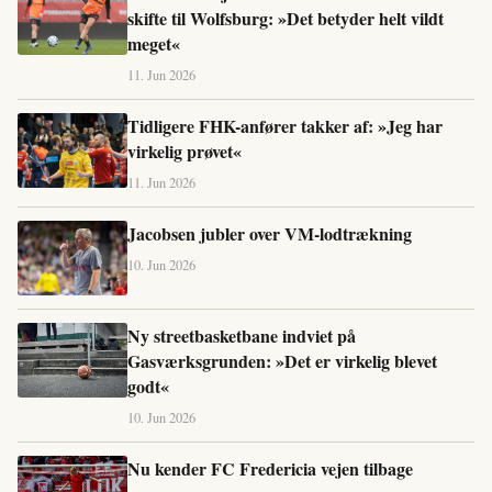
skifte til Wolfsburg: »Det betyder helt vildt
meget«
11. Jun 2026
Tidligere FHK-anfører takker af: »Jeg har
virkelig prøvet«
11. Jun 2026
Jacobsen jubler over VM-lodtrækning
10. Jun 2026
Ny streetbasketbane indviet på
Gasværksgrunden: »Det er virkelig blevet
godt«
10. Jun 2026
Nu kender FC Fredericia vejen tilbage