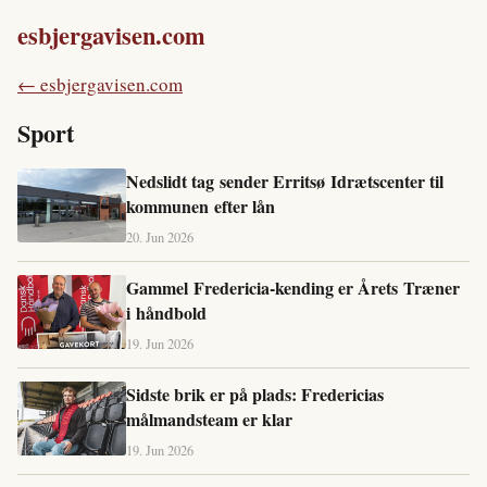
esbjergavisen.com
← esbjergavisen.com
Sport
Nedslidt tag sender Erritsø Idrætscenter til
kommunen efter lån
20. Jun 2026
Gammel Fredericia-kending er Årets Træner
i håndbold
19. Jun 2026
Sidste brik er på plads: Fredericias
målmandsteam er klar
19. Jun 2026