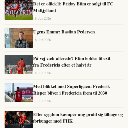
Det er officielt: Friday Etim er solgt til FC
Midtjylland
18. Jun 2026
Ugens Emmy: Bastian Pedersen
18. Jun 2026
På vej væk allerede? Etim kobles til exit
fra Fredericia efter et halvt år
18. Jun 2026
Med blikket mod Superligaen: Frederik
Rieper bliver i Fredericia frem til 2030
17. Jun 2026
Efter sygdom kæmper ung profil sig tilbage og
forlænger med FHK