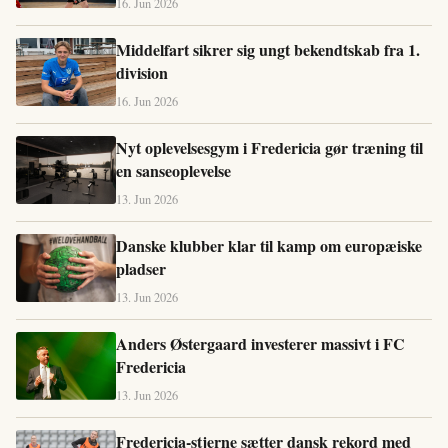
16. Jun 2026
Middelfart sikrer sig ungt bekendtskab fra 1.
division
16. Jun 2026
Nyt oplevelsesgym i Fredericia gør træning til
en sanseoplevelse
13. Jun 2026
Danske klubber klar til kamp om europæiske
pladser
13. Jun 2026
Anders Østergaard investerer massivt i FC
Fredericia
13. Jun 2026
Fredericia-stjerne sætter dansk rekord med