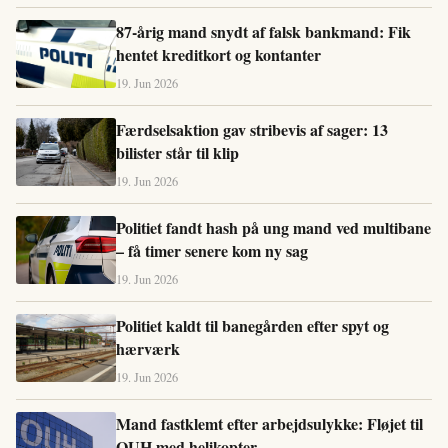
87-årig mand snydt af falsk bankmand: Fik
hentet kreditkort og kontanter
19. Jun 2026
Færdselsaktion gav stribevis af sager: 13
bilister står til klip
19. Jun 2026
Politiet fandt hash på ung mand ved multibane
– få timer senere kom ny sag
19. Jun 2026
Politiet kaldt til banegården efter spyt og
hærværk
19. Jun 2026
Mand fastklemt efter arbejdsulykke: Fløjet til
OUH med helikopter