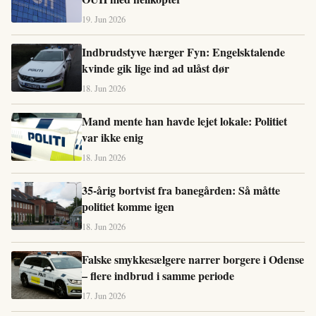
19. Jun 2026
Indbrudstyve hærger Fyn: Engelsktalende
kvinde gik lige ind ad ulåst dør
18. Jun 2026
Mand mente han havde lejet lokale: Politiet
var ikke enig
18. Jun 2026
35-årig bortvist fra banegården: Så måtte
politiet komme igen
18. Jun 2026
Falske smykkesælgere narrer borgere i Odense
– flere indbrud i samme periode
17. Jun 2026