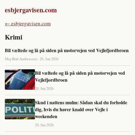
esbjergavisen.com
← esbjergavisen.com
Krimi
Bil væltede og lå på siden på motorvejen ved Vejlefjordbroen
Maj-Britt Andreassen · 20. Jun 2026
Bil væltede og lå på siden på motorvejen ved
Vejlefjordbroen
20. Jun 2026
Skud i nattens mulm: Sådan skal du forholde
dig, hvis du hører knald over Vejle i
weekenden
20. Jun 2026