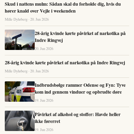
Skud i nattens mulm: Sådan skal du forholde dig, hvis du
hører knald over Vejle i weekenden
Mille Dyhrberg · 20. Jun 2026
28-årig kvinde kørte påvirket af narkotika på
Indre Ringvej
20. Jun 2026
28-årig kvinde kørte påvirket af narkotika på Indre Ringvej
Mille Dyhrberg · 20. Jun 2026
Indbrudsbølge rammer Odense og Fyn: Tyve
kom ind gennem vinduer og opbrudte døre
19. Jun 2026
Påvirket af alkohol og stoffer: Havde heller
ikke førerret
19. Jun 2026