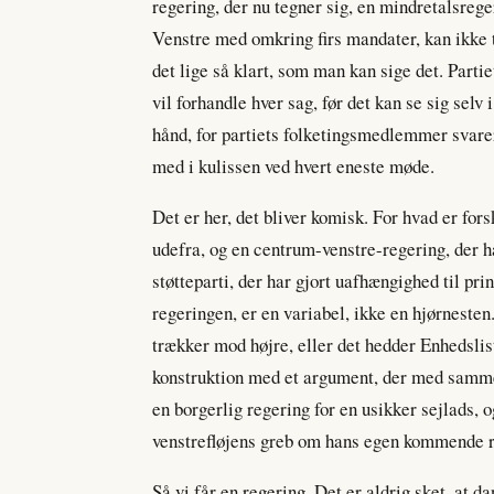
regering, der nu tegner sig, en mindretalsre
Venstre med omkring firs mandater, kan ikke t
det lige så klart, som man kan sige det. Parti
vil forhandle hver sag, før det kan se sig selv
hånd, for partiets folketingsmedlemmer svare
med i kulissen ved hvert eneste møde.
Det er her, det bliver komisk. For hvad er fo
udefra, og en centrum-venstre-regering, der
støtteparti, der har gjort uafhængighed til pri
regeringen, er en variabel, ikke en hjørneste
trækker mod højre, eller det hedder Enhedsli
konstruktion med et argument, der med samm
en borgerlig regering for en usikker sejlads, 
venstrefløjens greb om hans egen kommende re
Så vi får en regering. Det er aldrig sket, at d