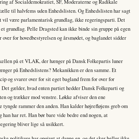
gering af Socialdemokratiet, SF, Moderaterne og Radikale
ælle til halvfems uden Enhedslisten. Og Enhedslisten har sagt
et vil være parlamentarisk grundlag, ikke regeringsparti. Det
 i et grundlag. Pelle Dragsted kan ikke binde sin gruppe på egen
r over for hovedbestyrelsen og årsmødet, og baglandet sidder
rskellen på et VLAK, der hænger på Dansk Folkepartis luner
 hænger på Enhedslistens? Mekanikken er den samme. Et
ncip og svarer over for sit eget bagland frem for over for
n. Det gælder, hvad enten partiet hedder Dansk Folkeparti og
sten og trækker mod venstre. Løkke afviser den ene
e tyngde rammer den anden. Han kalder højrefløjens greb om
og han har ret. Han bør bare vide bedre end nogen, at
gering bliver lige så usikkert.
anske politikere har opgivet at danne en, og det sker heller ikke