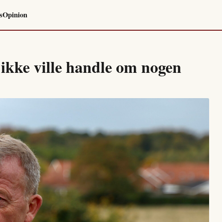
s
Opinion
kke ville handle om nogen