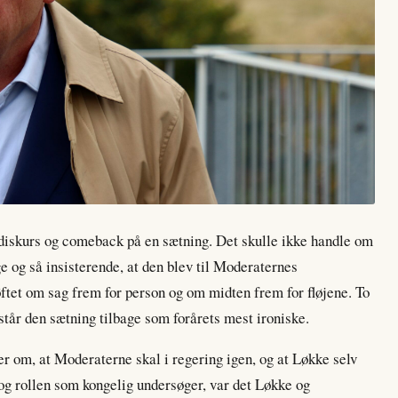
diskurs og comeback på en sætning. Det skulle ikke handle om
 og så insisterende, at den blev til Moderaternes
løftet om sag frem for person og om midten frem for fløjene. To
står den sætning tilbage som forårets mest ironiske.
r om, at Moderaterne skal i regering igen, og at Løkke selv
og rollen som kongelig undersøger, var det Løkke og