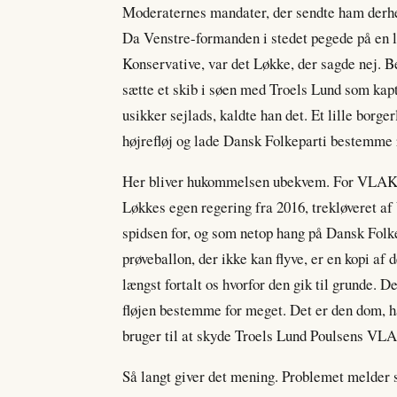
Moderaternes mandater, der sendte ham derhe
Da Venstre-formanden i stedet pegede på en l
Konservative, var det Løkke, der sagde nej. 
sætte et skib i søen med Troels Lund som ka
usikker sejlads, kaldte han det. Et lille borger
højrefløj og lade Dansk Folkeparti bestemme 
Her bliver hukommelsen ubekvem. For VLAK e
Løkkes egen regering fra 2016, trekløveret af
spidsen for, og som netop hang på Dansk Folk
prøveballon, der ikke kan flyve, er en kopi af 
længst fortalt os hvorfor den gik til grunde. D
fløjen bestemme for meget. Det er den dom, ha
bruger til at skyde Troels Lund Poulsens VL
Så langt giver det mening. Problemet melder si