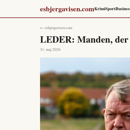
esbjergavisen.com
Krimi
Sport
Busines
← esbjergavisen.com
LEDER: Manden, der i
31. maj 2026