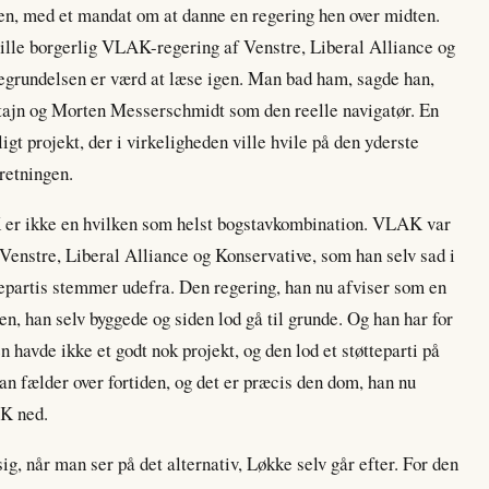
n, med et mandat om at danne en regering hen over midten.
ille borgerlig VLAK-regering af Venstre, Liberal Alliance og
Begrundelsen er værd at læse igen. Man bad ham, sagde han,
ptajn og Morten Messerschmidt som den reelle navigatør. En
ligt projekt, der i virkeligheden ville hvile på den yderste
retningen.
r ikke en hvilken som helst bogstavkombination. VLAK var
 Venstre, Liberal Alliance og Konservative, som han selv sad i
epartis stemmer udefra. Den regering, han nu afviser som en
den, han selv byggede og siden lod gå til grunde. Og han har for
en havde ikke et godt nok projekt, og den lod et støtteparti på
n fælder over fortiden, og det er præcis den dom, han nu
AK ned.
g, når man ser på det alternativ, Løkke selv går efter. For den