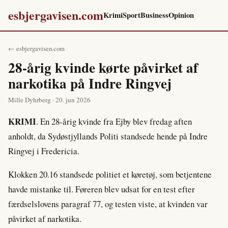
esbjergavisen.com
Krimi
Sport
Business
Opinion
← esbjergavisen.com
28-årig kvinde kørte påvirket af
narkotika på Indre Ringvej
Mille Dyhrberg · 20. jun 2026
KRIMI
. En 28-årig kvinde fra Ejby blev fredag aften
anholdt, da Sydøstjyllands Politi standsede hende på Indre
Ringvej i Fredericia.
Klokken 20.16 standsede politiet et køretøj, som betjentene
havde mistanke til. Føreren blev udsat for en test efter
færdselslovens paragraf 77, og testen viste, at kvinden var
påvirket af narkotika.