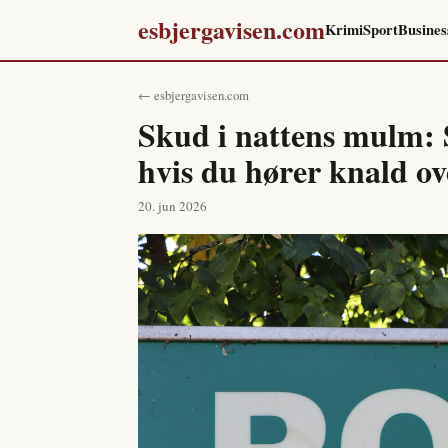
esbjergavisen.com
Krimi
Sport
Busines
← esbjergavisen.com
Skud i nattens mulm: 
hvis du hører knald ov
20. jun 2026