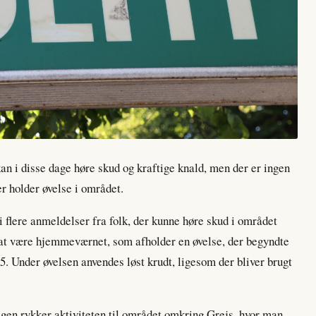
kan i disse dage høre skud og kraftige knald, men der er ingen
r holder øvelse i området.
i flere anmeldelser fra folk, der kunne høre skud i området
at være hjemmeværnet, som afholder en øvelse, der begyndte
5. Under øvelsen anvendes løst krudt, ligesom der bliver brugt
dagen rykker aktiviteten til området omkring Grejs, hvor man