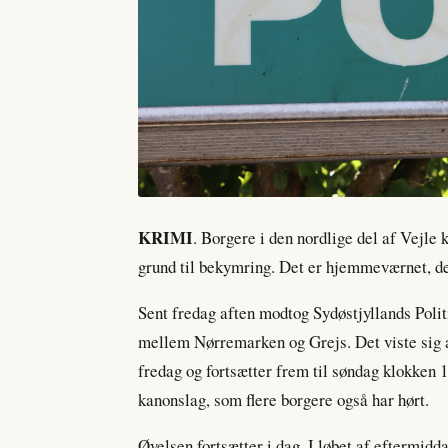
KRIMI
. Borgere i den nordlige del af Vejle 
grund til bekymring. Det er hjemmeværnet, de
Sent fredag aften modtog Sydøstjyllands Polit
mellem Nørremarken og Grejs. Det viste sig 
fredag og fortsætter frem til søndag klokken 1
kanonslag, som flere borgere også har hørt.
Øvelsen fortsætter i dag. I løbet af eftermid