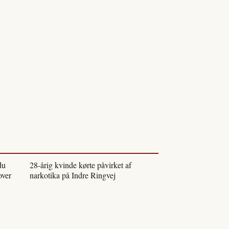
du
28-årig kvinde kørte påvirket af
over
narkotika på Indre Ringvej