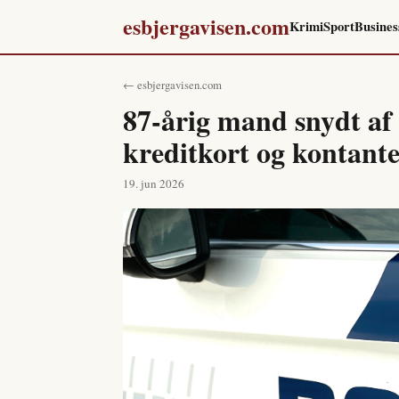
esbjergavisen.com
Krimi
Sport
Busines
← esbjergavisen.com
87-årig mand snydt af
kreditkort og kontant
19. jun 2026