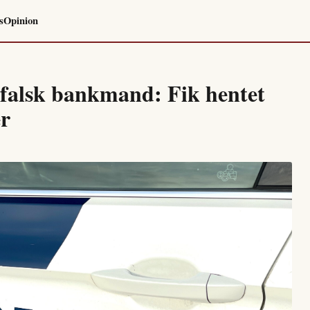
s
Opinion
 falsk bankmand: Fik hentet
er