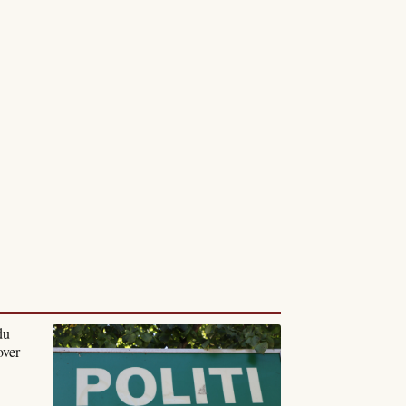
du
over