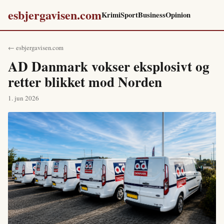
esbjergavisen.com
Krimi
Sport
Business
Opinion
← esbjergavisen.com
AD Danmark vokser eksplosivt og
retter blikket mod Norden
1. jun 2026