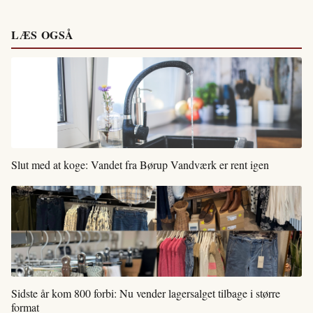
LÆS OGSÅ
Slut med at koge: Vandet fra Børup Vandværk er rent igen
Sidste år kom 800 forbi: Nu vender lagersalget tilbage i større
format