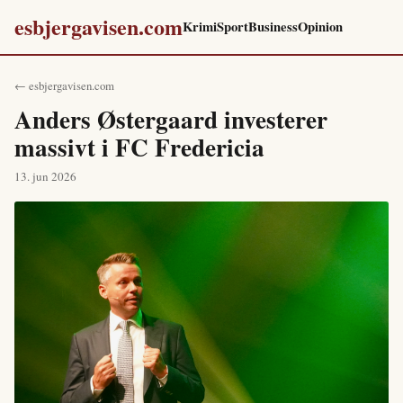
esbjergavisen.com
Krimi
Sport
Business
Opinion
← esbjergavisen.com
Anders Østergaard investerer
massivt i FC Fredericia
13. jun 2026