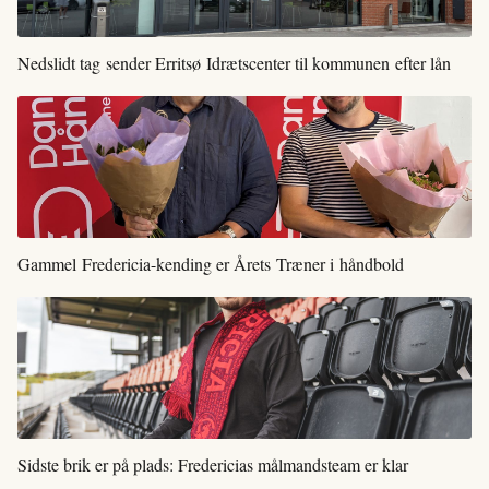
Nedslidt tag sender Erritsø Idrætscenter til kommunen efter lån
Gammel Fredericia-kending er Årets Træner i håndbold
Sidste brik er på plads: Fredericias målmandsteam er klar