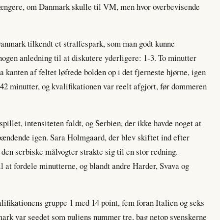
længere, om Danmark skulle til VM, men hvor overbevisende
Danmark tilkendt et straffespark, som man godt kunne
ogen anledning til at diskutere yderligere: 1-3. To minutter
kanten af feltet løftede bolden op i det fjerneste hjørne, igen
42 minutter, og kvalifikationen var reelt afgjort, før dommeren
illet, intensiteten faldt, og Serbien, der ikke havde noget at
spændende igen. Sara Holmgaard, der blev skiftet ind efter
en serbiske målvogter strakte sig til en stor redning.
il at fordele minutterne, og blandt andre Harder, Svava og
lifikationens gruppe 1 med 14 point, fem foran Italien og seks
mark var seedet som puljens nummer tre, bag netop svenskerne