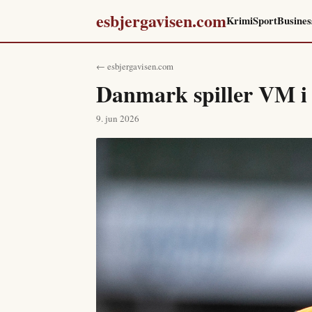
esbjergavisen.com
Krimi
Sport
Busines
← esbjergavisen.com
Danmark spiller VM i 
9. jun 2026