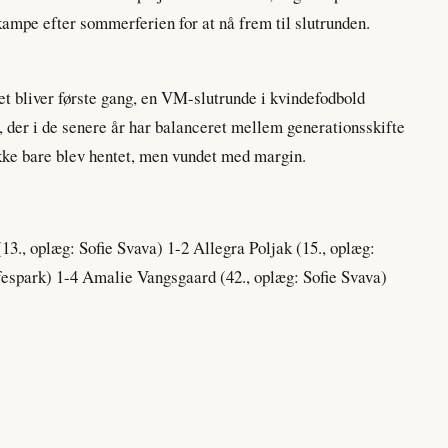
kampe efter sommerferien for at nå frem til slutrunden.
t bliver første gang, en VM-slutrunde i kvindefodbold
, der i de senere år har balanceret mellem generationsskifte
 ikke bare blev hentet, men vundet med margin.
13., oplæg: Sofie Svava) 1-2 Allegra Poljak (15., oplæg:
ffespark) 1-4 Amalie Vangsgaard (42., oplæg: Sofie Svava)