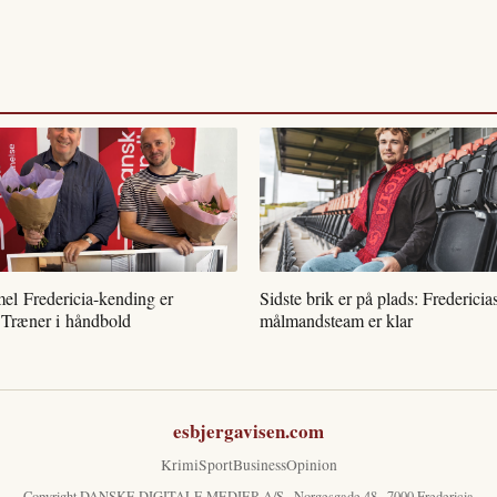
l Fredericia-kending er
Sidste brik er på plads: Fredericia
 Træner i håndbold
målmandsteam er klar
esbjergavisen.com
Krimi
Sport
Business
Opinion
Copyright DANSKE DIGITALE MEDIER A/S · Norgesgade 48 · 7000 Fredericia