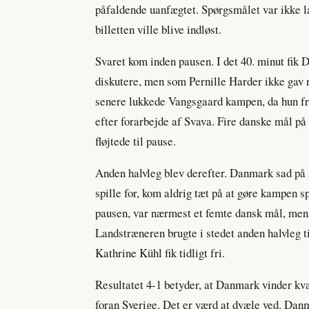
påfaldende uanfægtet. Spørgsmålet var ikke 
billetten ville blive indløst.
Svaret kom inden pausen. I det 40. minut fik 
diskutere, men som Pernille Harder ikke gav n
senere lukkede Vangsgaard kampen, da hun fra 
efter forarbejde af Svava. Fire danske mål på 
fløjtede til pause.
Anden halvleg blev derefter. Danmark sad på sp
spille for, kom aldrig tæt på at gøre kampen 
pausen, var nærmest et femte dansk mål, men d
Landstræneren brugte i stedet anden halvleg t
Kathrine Kühl fik tidligt fri.
Resultatet 4-1 betyder, at Danmark vinder kva
foran Sverige. Det er værd at dvæle ved. Dan