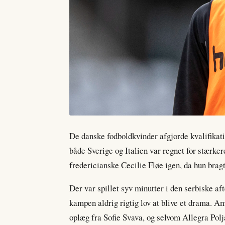
De danske fodboldkvinder afgjorde kvalifikati
både Sverige og Italien var regnet for stærke
fredericianske Cecilie Fløe igen, da hun brag
Der var spillet syv minutter i den serbiske af
kampen aldrig rigtig lov at blive et drama. A
oplæg fra Sofie Svava, og selvom Allegra Polj