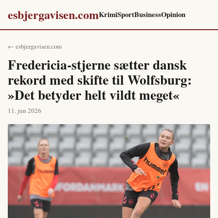
esbjergavisen.com
Krimi
Sport
Business
Opinion
← esbjergavisen.com
Fredericia-stjerne sætter dansk
rekord med skifte til Wolfsburg:
»Det betyder helt vildt meget«
11. jun 2026