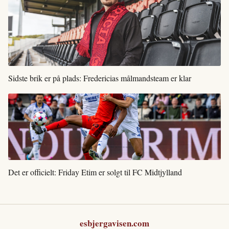
Sidste brik er på plads: Fredericias målmandsteam er klar
Det er officielt: Friday Etim er solgt til FC Midtjylland
esbjergavisen.com