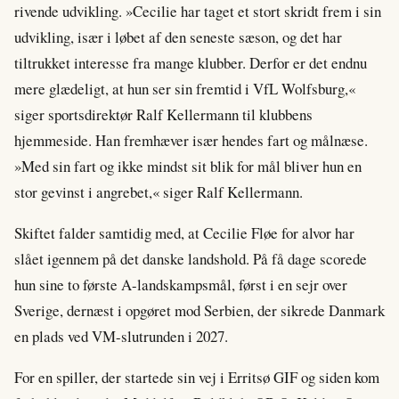
rivende udvikling. »Cecilie har taget et stort skridt frem i sin
udvikling, især i løbet af den seneste sæson, og det har
tiltrukket interesse fra mange klubber. Derfor er det endnu
mere glædeligt, at hun ser sin fremtid i VfL Wolfsburg,«
siger sportsdirektør Ralf Kellermann til klubbens
hjemmeside. Han fremhæver især hendes fart og målnæse.
»Med sin fart og ikke mindst sit blik for mål bliver hun en
stor gevinst i angrebet,« siger Ralf Kellermann.
Skiftet falder samtidig med, at Cecilie Fløe for alvor har
slået igennem på det danske landshold. På få dage scorede
hun sine to første A-landskampsmål, først i en sejr over
Sverige, dernæst i opgøret mod Serbien, der sikrede Danmark
en plads ved VM-slutrunden i 2027.
For en spiller, der startede sin vej i Erritsø GIF og siden kom