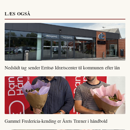
LÆS OGSÅ
Nedslidt tag sender Erritsø Idrætscenter til kommunen efter lån
Gammel Fredericia-kending er Årets Træner i håndbold