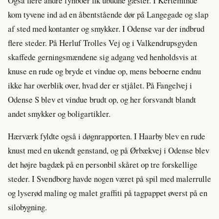
Også flere andre fynboer fik ubudne gæster. I Kerteminde
kom tyvene ind ad en åbentstående dør på Langegade og slap
af sted med kontanter og smykker. I Odense var der indbrud
flere steder. På Herluf Trolles Vej og i Valkendrupsgyden
skaffede gerningsmændene sig adgang ved henholdsvis at
knuse en rude og bryde et vindue op, mens beboerne endnu
ikke har overblik over, hvad der er stjålet. På Fangelvej i
Odense S blev et vindue brudt op, og her forsvandt blandt
andet smykker og boligartikler.
Hærværk fyldte også i døgnrapporten. I Haarby blev en rude
knust med en ukendt genstand, og på Ørbækvej i Odense blev
det højre bagdæk på en personbil skåret op tre forskellige
steder. I Svendborg havde nogen været på spil med malerrulle
og lyserød maling og malet graffiti på tagpappet øverst på en
silobygning.