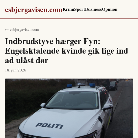
esbjergavisen.com
Krimi
Sport
Business
Opinion
← esbjergavisen.com
Indbrudstyve hærger Fyn:
Engelsktalende kvinde gik lige ind
ad ulåst dør
18. jun 2026