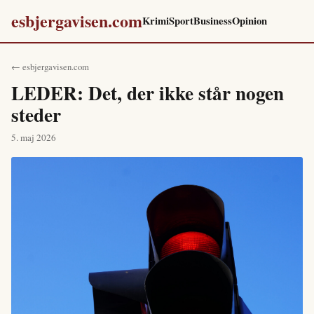
esbjergavisen.com
Krimi
Sport
Business
Opinion
← esbjergavisen.com
LEDER: Det, der ikke står nogen
steder
5. maj 2026