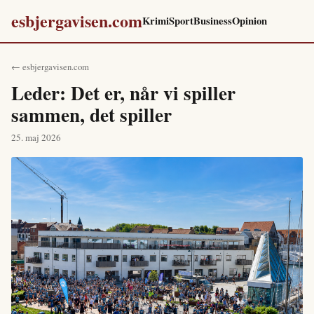
esbjergavisen.com
Krimi
Sport
Business
Opinion
← esbjergavisen.com
Leder: Det er, når vi spiller
sammen, det spiller
25. maj 2026