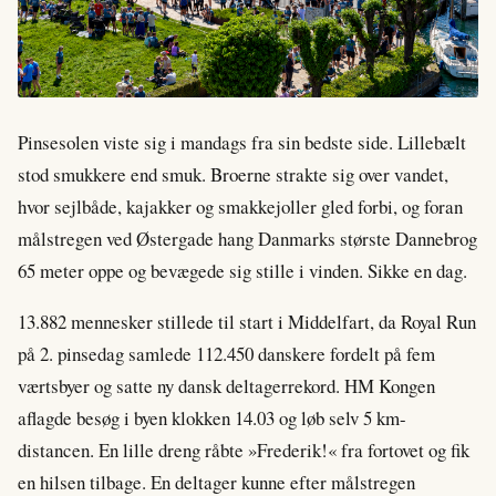
Pinsesolen viste sig i mandags fra sin bedste side. Lillebælt
stod smukkere end smuk. Broerne strakte sig over vandet,
hvor sejlbåde, kajakker og smakkejoller gled forbi, og foran
målstregen ved Østergade hang Danmarks største Dannebrog
65 meter oppe og bevægede sig stille i vinden. Sikke en dag.
13.882 mennesker stillede til start i Middelfart, da Royal Run
på 2. pinsedag samlede 112.450 danskere fordelt på fem
værtsbyer og satte ny dansk deltagerrekord. HM Kongen
aflagde besøg i byen klokken 14.03 og løb selv 5 km-
distancen. En lille dreng råbte »Frederik!« fra fortovet og fik
en hilsen tilbage. En deltager kunne efter målstregen