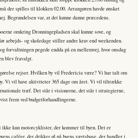
 må der spilles til klokken 02.00. Arrangøren havde ønsket
 nej. Begrundelsen var, at det kunne danne præcedens.
aboerne omkring Dronningepladsen skal kunne sove, og
før arbejds- og skoledage stiller andre krav end weekenden.
s, og forvaltningen pegede endda på en mellemvej, hvor onsdag
n blev fravalgt.
ørelse rejser. Hvilken by vil Fredericia være? Vi har talt om
by. Vi vil have aktiviteter 365 dage om året. Vi vil tiltrække
rnationale træf. Det står i visionerne, det står i strategierne,
r vist frem ved budgetforhandlingerne.
 ikke kun motorcyklister, der kommer til byen. Det er
byens caféer, der drikker øl på byens værtshuse, der handler i