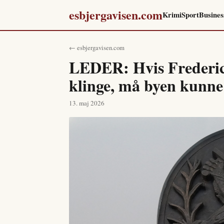
esbjergavisen.com
Krimi
Sport
Busines
← esbjergavisen.com
LEDER: Hvis Fredericia
klinge, må byen kunne 
13. maj 2026