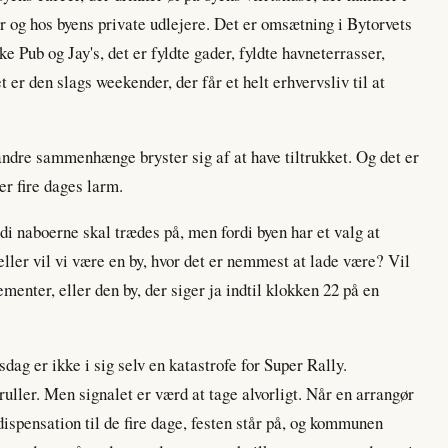
er og hos byens private udlejere. Det er omsætning i Bytorvets
e Pub og Jay's, det er fyldte gader, fyldte havneterrasser,
t er den slags weekender, der får et helt erhvervsliv til at
andre sammenhænge bryster sig af at have tiltrukket. Og det er
er fire dages larm.
di naboerne skal trædes på, men fordi byen har et valg at
 eller vil vi være en by, hvor det er nemmest at lade være? Vil
ementer, eller den by, der siger ja indtil klokken 22 på en
sdag er ikke i sig selv en katastrofe for Super Rally.
uller. Men signalet er værd at tage alvorligt. Når en arrangør
ispensation til de fire dage, festen står på, og kommunen