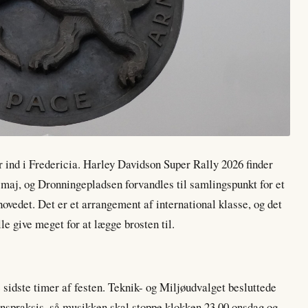
r ind i Fredericia. Harley Davidson Super Rally 2026 finder
. maj, og Dronningepladsen forvandles til samlingspunkt for et
ovedet. Det er et arrangement af international klasse, og det
le give meget for at lægge brosten til.
e sidste timer af festen. Teknik- og Miljøudvalget besluttede
onspraksis, så musikken skal stoppe klokken 23.00 onsdag og