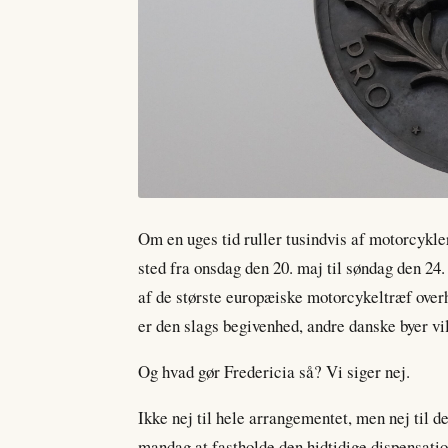
Om en uges tid ruller tusindvis af motorcykle
sted fra onsdag den 20. maj til søndag den 24
af de største europæiske motorcykeltræf overh
er den slags begivenhed, andre danske byer vil
Og hvad gør Fredericia så? Vi siger nej.
Ikke nej til hele arrangementet, men nej til d
mandag at fastholde den hidtidige dispensati