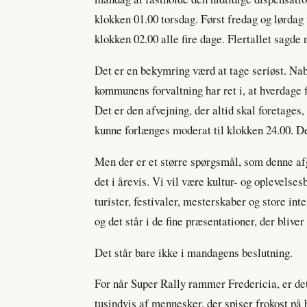
klokken 01.00 torsdag. Først fredag og lørdag
klokken 02.00 alle fire dage. Flertallet sagde
Det er en bekymring værd at tage seriøst. N
kommunens forvaltning har ret i, at hverdage 
Det er den afvejning, der altid skal foretage
kunne forlænges moderat til klokken 24.00. De
Men der er et større spørgsmål, som denne afg
det i årevis. Vi vil være kultur- og oplevelses
turister, festivaler, mesterskaber og store inte
og det står i de fine præsentationer, der blive
Det står bare ikke i mandagens beslutning.
For når Super Rally rammer Fredericia, er det
tusindvis af mennesker, der spiser frokost på 