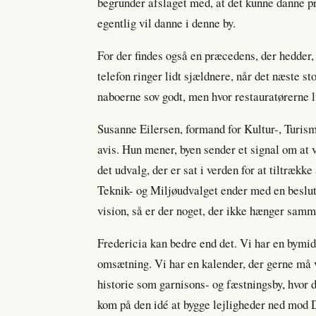
begrunder afslaget med, at det kunne danne pr
egentlig vil danne i denne by.
For der findes også en præcedens, der hedder,
telefon ringer lidt sjældnere, når det næste 
naboerne sov godt, men hvor restauratørerne l
Susanne Eilersen, formand for Kultur-, Turism
avis. Hun mener, byen sender et signal om at 
det udvalg, der er sat i verden for at tiltrække 
Teknik- og Miljøudvalget ender med en beslu
vision, så er der noget, der ikke hænger samm
Fredericia kan bedre end det. Vi har en bymidte
omsætning. Vi har en kalender, der gerne må v
historie som garnisons- og fæstningsby, hvor d
kom på den idé at bygge lejligheder ned mod