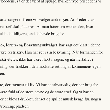
æcedens, så er det værd at spørge, hvilken type præcedens vi
 at arrangører fremover vælger andre byer. At Fredericias
store træf skal placeres. At man hører om weekenden, hvor
ukkede tidligere, end de havde brug for.
e-, Idræts- og Bosætningsudvalget, har sagt det klart i denne
være restriktiv. Hun har ret i sin bekymring. Når formanden for
aktiviteter, ikke har været hørt i sagen, og når flertallet i
tning, der trækker i den modsatte retning af kommunens egen
en.
, der trænger til liv. Vi har et erhvervsliv, der har brug for
ære fuld af de store navne og de store træf. Og vi har en
er er blevet drukket, danset og spillet musik længe før, nogen
 Dronningepladsen.