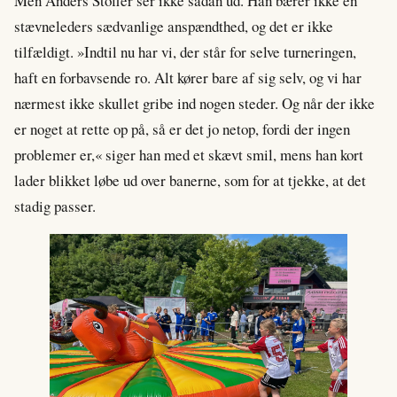
Men Anders Stoffer ser ikke sådan ud. Han bærer ikke en
stævneleders sædvanlige anspændthed, og det er ikke
tilfældigt. »Indtil nu har vi, der står for selve turneringen,
haft en forbavsende ro. Alt kører bare af sig selv, og vi har
nærmest ikke skullet gribe ind nogen steder. Og når der ikke
er noget at rette op på, så er det jo netop, fordi der ingen
problemer er,« siger han med et skævt smil, mens han kort
lader blikket løbe ud over banerne, som for at tjekke, at det
stadig passer.