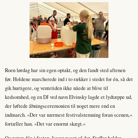
Roen lørdag har sin egen optakt, og den fandt sted aftenen
før. Holdene marcherede ind i to rækker i stedet for én, så det
gik hurtigere, og ventetiden ikke nåede at blive til
kedsomhed, og en DJ ved navn Elvinsky lagde et lydtæppe ud,
der løftede åbningsceremonien til noget mere end en
indmarch. »Der var nærmest festivalstemning foran scenen,«
fortæller han. »Det var enormt skægt.«
Og netop dér, i festen, ligger noget af det, Stoffer holder