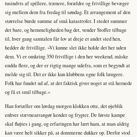
tusindvis af spillere, trænere, forældre og frivillige bevæger
sig mellem dem fra fredag til søndag. Et arrangement af den
størrelse burde summe af små katastrofer. I stedet summer
det bare, og hemmeligheden bag det, vender Stoffer tilbage
til, hver gang samtalen får lov at dreje et andet sted hen,
hedder de frivillige. »Vi kunne slet ikke holde det her uden
dem. Vi er omkring 350 frivillige i den her weekend, måske
endda flere, og der er rigtig mange udefra, som er begyndt at
melde sig til. Det er ikke kun klubbens egne folk længere.
Folk har fundet ud af, at det faktisk giver noget at stå hernede
og få et smil tilbage.«
Han fortæller om lørdag morgen klokken otte, det øjeblik
enhver stævnearrangør kender og frygter. De første kampe
skal fløjtes i gang, og erfaringen har lært ham, at man aldrig
kan være helt sikker på, at dommerne dukker op. Derfor stod