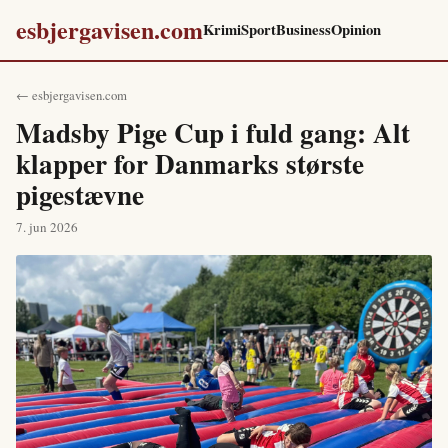
esbjergavisen.com
Krimi
Sport
Business
Opinion
← esbjergavisen.com
Madsby Pige Cup i fuld gang: Alt
klapper for Danmarks største
pigestævne
7. jun 2026