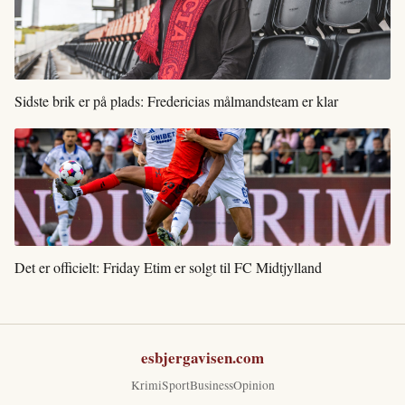
Sidste brik er på plads: Fredericias målmandsteam er klar
Det er officielt: Friday Etim er solgt til FC Midtjylland
esbjergavisen.com
Krimi
Sport
Business
Opinion