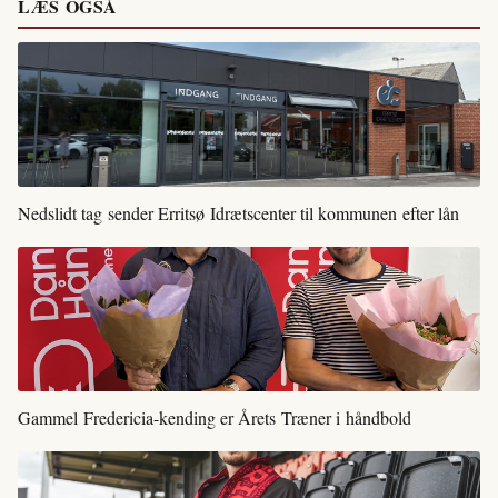
LÆS OGSÅ
Nedslidt tag sender Erritsø Idrætscenter til kommunen efter lån
Gammel Fredericia-kending er Årets Træner i håndbold