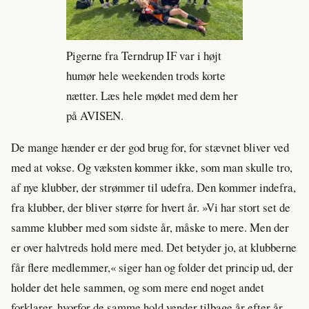
Pigerne fra Terndrup IF var i højt
humør hele weekenden trods korte
nætter. Læs hele mødet med dem her
på AVISEN.
De mange hænder er der god brug for, for stævnet bliver ved
med at vokse. Og væksten kommer ikke, som man skulle tro,
af nye klubber, der strømmer til udefra. Den kommer indefra,
fra klubber, der bliver større for hvert år. »Vi har stort set de
samme klubber med som sidste år, måske to mere. Men der
er over halvtreds hold mere med. Det betyder jo, at klubberne
får flere medlemmer,« siger han og folder det princip ud, der
holder det hele sammen, og som mere end noget andet
forklarer, hvorfor de samme hold vender tilbage år efter år.