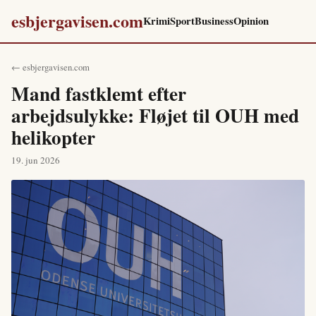
esbjergavisen.com
Krimi
Sport
Business
Opinion
← esbjergavisen.com
Mand fastklemt efter
arbejdsulykke: Fløjet til OUH med
helikopter
19. jun 2026