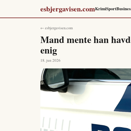
esbjergavisen.com
Krimi
Sport
Busines
← esbjergavisen.com
Mand mente han havde l
enig
18. jun 2026