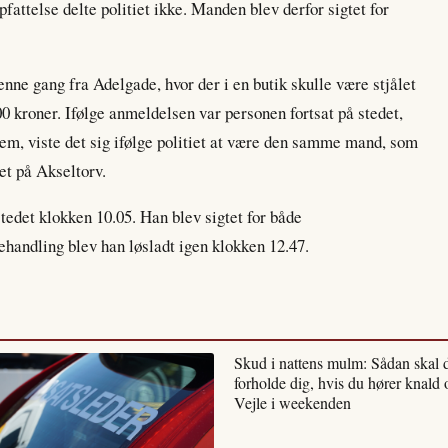
fattelse delte politiet ikke. Manden blev derfor sigtet for
enne gang fra Adelgade, hvor der i en butik skulle være stjålet
600 kroner. Ifølge anmeldelsen var personen fortsat på stedet,
frem, viste det sig ifølge politiet at være den samme mand, som
let på Akseltorv.
edet klokken 10.05. Han blev sigtet for både
ehandling blev han løsladt igen klokken 12.47.
Skud i nattens mulm: Sådan skal 
forholde dig, hvis du hører knald 
Vejle i weekenden