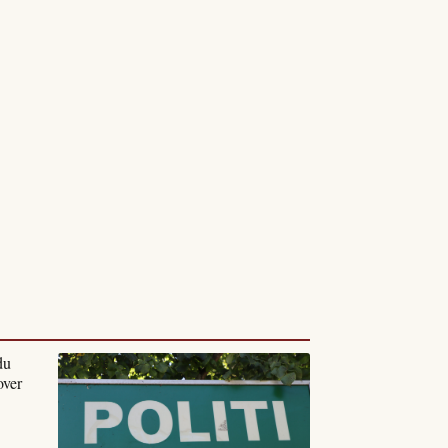
du
over