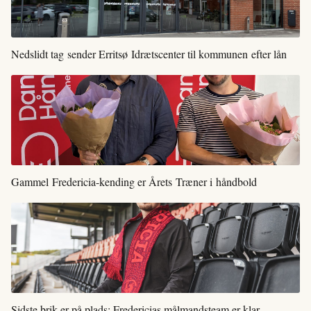
Nedslidt tag sender Erritsø Idrætscenter til kommunen efter lån
Gammel Fredericia-kending er Årets Træner i håndbold
Sidste brik er på plads: Fredericias målmandsteam er klar