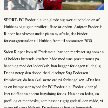
SPORT.
FC Fredericia kan glæde sig over at beholde en af
klubbens vigtigste profiler i flere år endnu. Anfører Frederik
Rieper har skrevet under på en ny aftale, der binder
forsvarsgeneralen til klubben frem til sommeren 2030.
Siden Rieper kom til Fredericia, har han markeret sig som en
af holdets bærende kræfter, både med sine præstationer på
banen og med det lederskab, han lægger for dagen til daglig.
Det er netop den dobbelthed, direktør Stig Pedersen
fremhæver, da han skal sætte ord på forlængelsen. »Det her
er en kæmpestor nyhed for FC Fredericia. Frederik har på
kort tid fået en enorm betydning for os. Han er en leder, en
profil og et menneske, som passer rigtig godt til den måde, vi
gerne vil være klub på. Derudover er han en fantastisk