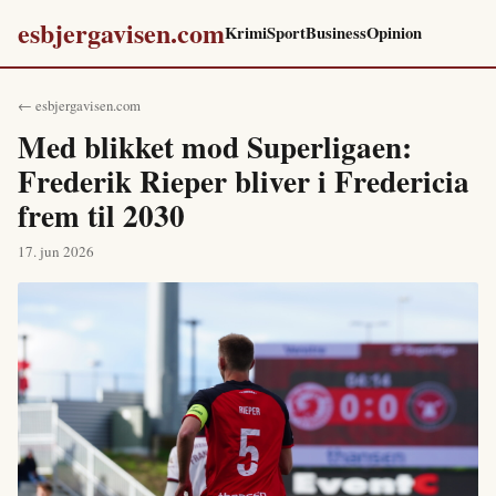
esbjergavisen.com
Krimi
Sport
Business
Opinion
← esbjergavisen.com
Med blikket mod Superligaen:
Frederik Rieper bliver i Fredericia
frem til 2030
17. jun 2026