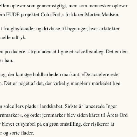
lcellen oplever som gennemsigtigt, men som mennesker oplever
nnem EUDP-projektet ColorFoil,« forklarer Morten Madsen.
t fra glasfacader og drivhuse til bygninger, hvor arkitekter
uelle udtryk.
en producerer strøm uden at ligne et solcelleanlæg. Det er den
er han.
ag, der kan øge holdbarheden markant. »De accelererede
n. Det er noget af det, der virkelig mangler i markedet lige
 solcellers plads i landskabet. Sidste år lancerede Inger
jernmarker«, og ordet jernmarker blev siden kåret til Årets Ord
 blevet et symbol på en grøn omstilling, der risikerer at
 og sorte flader.