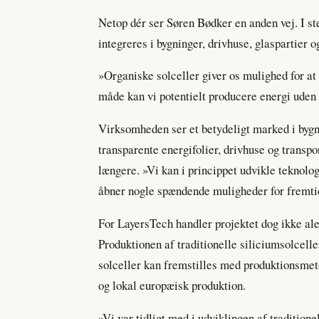
Netop dér ser Søren Bødker en anden vej. I st
integreres i bygninger, drivhuse, glaspartier 
»Organiske solceller giver os mulighed for at 
måde kan vi potentielt producere energi uden 
Virksomheden ser et betydeligt marked i bygn
transparente energifolier, drivhuse og transp
længere. »Vi kan i princippet udvikle teknolo
åbner nogle spændende muligheder for fremtid
For LayersTech handler projektet dog ikke a
Produktionen af traditionelle siliciumsolcelle
solceller kan fremstilles med produktionsmeto
og lokal europæisk produktion.
»Vi var tidligt med i udviklingen af tradition