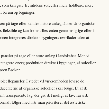
r, som kan gøre fremtidens solceller mere holdbare, mere
er, byrum og bygninger.
ven på tage eller samles i store anlæg, åbner de organiske
e, fleksible og kan fremstilles enten gennemsigtige eller i
onen integreres direkte i bygningers overflader uden at
paneler på tage eller store anlæg i landskabet. Men vi
integrere energiproduktion direkte i bygninger, så solceller
Søren Bødker.
olcellepaneler. I stedet vil virksomheden levere de
ucenterne af organiske solceller skal bruge. Et af de
mt transparente lag, der gør det muligt at lave farvede
normalt følger med, når man prioriterer det æstetiske.