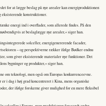
edet for at lægge beslag på nye arealer kan energiproduktionen
og eksisterende konstruktioner.
tænke energi ind i overflader, som allerede findes. På den
nødvendigvis at beslaglægge nye arealer,« siger han.
ingsintegrerede solceller, energigenererende facader,
ortsektoren – og perspektiverne rækker ifølge Bødker endnu
gier, som giver eksisterende materialer nye funktioner. Det
ens bygninger og produkter,« siger han.
lene om teknologi, men også om Europas konkurrenceevne.
r er i dag i høj grad koncentreret i Kina, mens organiske
der, der ifølge forskerne giver mulighed for en mere fleksibel
elle solceller i Europa, men produktionen forsvandt andre