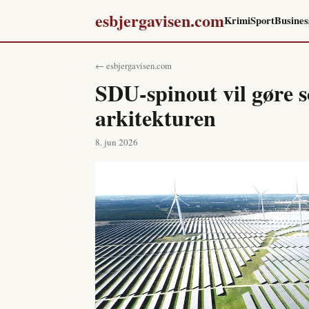
esbjergavisen.com
Krimi
Sport
Busines
← esbjergavisen.com
SDU-spinout vil gøre sol
arkitekturen
8. jun 2026