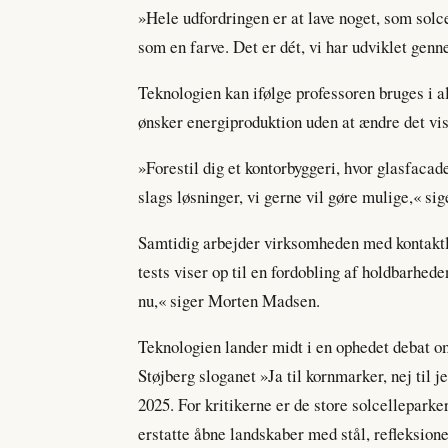
»Hele udfordringen er at lave noget, som so
som en farve. Det er dét, vi har udviklet ge
Teknologien kan ifølge professoren bruges i al
ønsker energiproduktion uden at ændre det vis
»Forestil dig et kontorbyggeri, hvor glasfacad
slags løsninger, vi gerne vil gøre mulige,« sig
Samtidig arbejder virksomheden med kontaktl
tests viser op til en fordobling af holdbarhede
nu,« siger Morten Madsen.
Teknologien lander midt i en ophedet debat om
Støjberg sloganet »Ja til kornmarker, nej til 
2025. For kritikerne er de store solcelleparker
erstatte åbne landskaber med stål, refleksioner