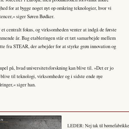
hed for at bygge noget nyt op omkring teknologier, hvor vi
tencer,« siger Søren Bødker.
 et centralt fokus, og virksomheden venter at indgå de første
ommende år. Bag etableringen står et tæt samarbejde mellem
tte fra STEAR, der arbejder for at styrke grøn innovation og
l på, hvad universitetsforskning kan blive til. »Det er jo
blive til teknologi, virksomheder og i sidste ende nye
ringer,« siger han.
LEDER: Nej tak til børnefabrikke