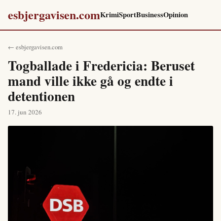
esbjergavisen.com
Krimi
Sport
Business
Opinion
← esbjergavisen.com
Togballade i Fredericia: Beruset
mand ville ikke gå og endte i
detentionen
17. jun 2026