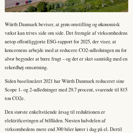
Würth Danmark beviser, at grøn omstilling og økonomisk
vækst kan trives side om side. Det fremgår af virksomhedens
netop offentliggjorte ESG-rapport for 2025, der viser, at
koncernens arbejde med at reducere CO2-udledningen nu for
alvor begynder at bære frugt – og det er sket samtidig med en
rekordhøj omsætning.
Siden baselineåret 2021 har Würth Danmark reduceret sine
Scope 1- og 2-udledninger med 29,7 procent, svarende til 815
ton CO2e.
Den største enkeltstående årsag til reduktionen er
elektrificeringen af bilflåden. Næsten halvdelen af
virksomhedens mere end 300 biler kører i dag på el. Dertil