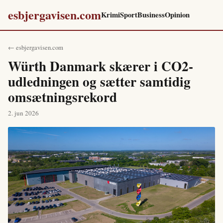
esbjergavisen.com
Krimi
Sport
Business
Opinion
← esbjergavisen.com
Würth Danmark skærer i CO2-
udledningen og sætter samtidig
omsætningsrekord
2. jun 2026